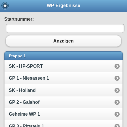
WP-Ergebnisse
Startnummer:
Anzeigen
Etappe 1
SK - HP-SPORT
GP 1 - Niesassen 1
SK - Holland
GP 2 - Gaishof
Geheime WP 1
GP 3 - Rittsteig 1