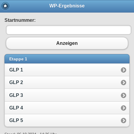
WP-Ergebnisse
Startnummer:
Anzeigen
Etappe 1
GLP 1
GLP 2
GLP 3
GLP 4
GLP 5