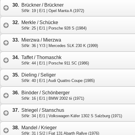
30.
Brückner / Brückner
StNr: 19 | E/1 | Opel Manta A (1972)
32.
Merkle / Schücke
StNr: 25 | E/1 | Porsche 928 S (1984)
33.
Mierzwa / Mierzwa
StNr: 36 | Y/3 | Mercedes SLK 230 K (1999)
34.
Taffet / Thomaschk
StNr: 44 | E/1 | Porsche 911 SC (1986)
35.
Dieling / Seliger
StNr: 40 | E/1 | Audi Quattro Coupe (1985)
36.
Binöder / Schönberger
StNr: 16 | E/1 | BMW 2002 tii (1971)
37.
Striegel / Stanschus
StNr: 34 | E/1 | Volkswagen Käfer 1302 S Salzburg (1971)
38.
Mandel / Krieger
StNr: 31 | S/2 | Fiat 131 Abarth Rallye (1976)