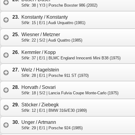
StNr: 38 | Y/3 | Porsche Boxster 986 (2002)
23.
Konstanty / Konstanty
StNr: 15 | E/1 | Audi Urquattro (1981)
25.
Wiesner / Metzner
StNr: 22 | S/2 | Audi Quattro (1985)
26.
Kemmler / Kopp
StNr: 37 | E/1 | BLMC England Innocenti Mini B38 (1975)
27.
Welz / Hagelstein
StNr: 28 | E/1 | Porsche 911 ST (1970)
28.
Horvath / Sovari
StNr: 18 | S/2 | Lancia Fulvia Coupe Monte-Carlo (1975)
29.
Stöcker / Ziebegk
StNr: 12 | E/1 | BMW 316i/E30 (1989)
30.
Unger / Artmann
StNr: 29 | E/1 | Porsche 924 (1985)