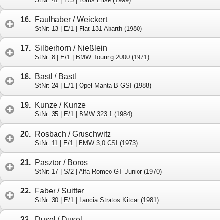
StNr: 41 | Y/3 | Lotus Elise (1999)
16.
Faulhaber / Weickert
StNr: 13 | E/1 | Fiat 131 Abarth (1980)
17.
Silberhorn / Nießlein
StNr: 8 | E/1 | BMW Touring 2000 (1971)
18.
Bastl / Bastl
StNr: 24 | E/1 | Opel Manta B GSI (1988)
19.
Kunze / Kunze
StNr: 35 | E/1 | BMW 323 1 (1984)
20.
Rosbach / Gruschwitz
StNr: 11 | E/1 | BMW 3,0 CSI (1973)
21.
Pasztor / Boros
StNr: 17 | S/2 | Alfa Romeo GT Junior (1970)
22.
Faber / Suitter
StNr: 30 | E/1 | Lancia Stratos Kitcar (1981)
23.
Dusel / Dusel