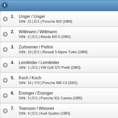
Stand: 02.08.2025 - 19:48 Uhr
1.
Unger / Unger
StNr: 21 | E/1 | Porsche 924 (1984)
2.
Wittmann / Wittmann
StNr: 2 | E/1 | Mazda MX-5 (1991)
3.
Zuhnemer / Pellini
StNr: 10 | E/1 | Renault 5 Alpine Turbo (1984)
4.
Leinfelder / Leinfelder
StNr: 1 | E/1 | VW Golf GTI Pirelli (1983)
5.
Koch / Koch
StNr: 14 | Y/3 | Porsche 996 C4 (2001)
6.
Eisinger / Eisinger
StNr: 3 | E/1 | Porsche 911 Carrera (1985)
7.
Townson / Wiesner
StNr: 4 | E/1 | Audi Quattro (1983)