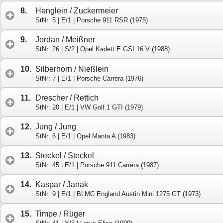
8.
Henglein / Zuckermeier
StNr: 5 | E/1 | Porsche 911 RSR (1975)
9.
Jordan / Meißner
StNr: 26 | S/2 | Opel Kadett E GSI 16 V (1988)
10.
Silberhorn / Nießlein
StNr: 7 | E/1 | Porsche Carrera (1976)
11.
Drescher / Rettich
StNr: 20 | E/1 | VW Golf 1 GTI (1979)
12.
Jung / Jung
StNr: 6 | E/1 | Opel Manta A (1983)
13.
Steckel / Steckel
StNr: 45 | E/1 | Porsche 911 Carrera (1987)
14.
Kaspar / Janak
StNr: 9 | E/1 | BLMC England Austin Mini 1275 GT (1973)
15.
Timpe / Rüger