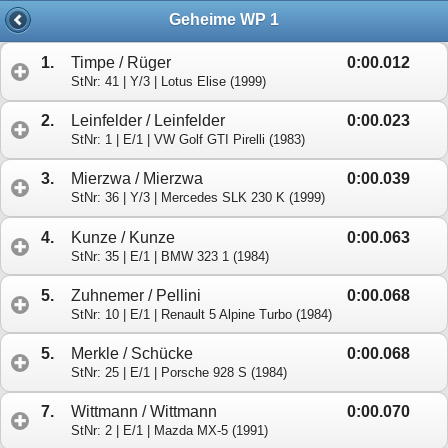
Stand: 02.08.2025 - 19:48 Uhr
Geheime WP 1
1.
Timpe / Rüger
0:00.012
StNr: 41 | Y/3 | Lotus Elise (1999)
2.
Leinfelder / Leinfelder
0:00.023
StNr: 1 | E/1 | VW Golf GTI Pirelli (1983)
3.
Mierzwa / Mierzwa
0:00.039
StNr: 36 | Y/3 | Mercedes SLK 230 K (1999)
4.
Kunze / Kunze
0:00.063
StNr: 35 | E/1 | BMW 323 1 (1984)
5.
Zuhnemer / Pellini
0:00.068
StNr: 10 | E/1 | Renault 5 Alpine Turbo (1984)
5.
Merkle / Schücke
0:00.068
StNr: 25 | E/1 | Porsche 928 S (1984)
7.
Wittmann / Wittmann
0:00.070
StNr: 2 | E/1 | Mazda MX-5 (1991)