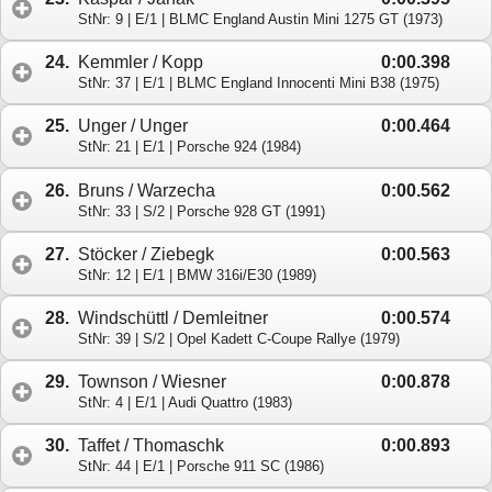
StNr: 9 | E/1 | BLMC England Austin Mini 1275 GT (1973)
24.
Kemmler / Kopp
0:00.398
StNr: 37 | E/1 | BLMC England Innocenti Mini B38 (1975)
25.
Unger / Unger
0:00.464
StNr: 21 | E/1 | Porsche 924 (1984)
26.
Bruns / Warzecha
0:00.562
StNr: 33 | S/2 | Porsche 928 GT (1991)
27.
Stöcker / Ziebegk
0:00.563
StNr: 12 | E/1 | BMW 316i/E30 (1989)
28.
Windschüttl / Demleitner
0:00.574
StNr: 39 | S/2 | Opel Kadett C-Coupe Rallye (1979)
29.
Townson / Wiesner
0:00.878
StNr: 4 | E/1 | Audi Quattro (1983)
30.
Taffet / Thomaschk
0:00.893
StNr: 44 | E/1 | Porsche 911 SC (1986)