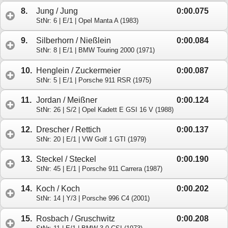
8.
Jung / Jung
0:00.075
StNr: 6 | E/1 | Opel Manta A (1983)
9.
Silberhorn / Nießlein
0:00.084
StNr: 8 | E/1 | BMW Touring 2000 (1971)
10.
Henglein / Zuckermeier
0:00.087
StNr: 5 | E/1 | Porsche 911 RSR (1975)
11.
Jordan / Meißner
0:00.124
StNr: 26 | S/2 | Opel Kadett E GSI 16 V (1988)
12.
Drescher / Rettich
0:00.137
StNr: 20 | E/1 | VW Golf 1 GTI (1979)
13.
Steckel / Steckel
0:00.190
StNr: 45 | E/1 | Porsche 911 Carrera (1987)
14.
Koch / Koch
0:00.202
StNr: 14 | Y/3 | Porsche 996 C4 (2001)
15.
Rosbach / Gruschwitz
0:00.208