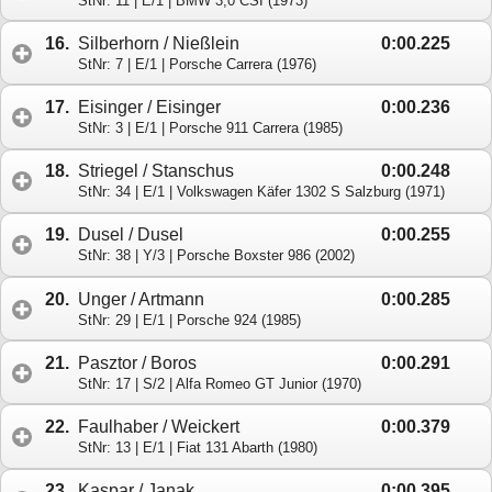
StNr: 11 | E/1 | BMW 3,0 CSI (1973)
16.
Silberhorn / Nießlein
0:00.225
StNr: 7 | E/1 | Porsche Carrera (1976)
17.
Eisinger / Eisinger
0:00.236
StNr: 3 | E/1 | Porsche 911 Carrera (1985)
18.
Striegel / Stanschus
0:00.248
StNr: 34 | E/1 | Volkswagen Käfer 1302 S Salzburg (1971)
19.
Dusel / Dusel
0:00.255
StNr: 38 | Y/3 | Porsche Boxster 986 (2002)
20.
Unger / Artmann
0:00.285
StNr: 29 | E/1 | Porsche 924 (1985)
21.
Pasztor / Boros
0:00.291
StNr: 17 | S/2 | Alfa Romeo GT Junior (1970)
22.
Faulhaber / Weickert
0:00.379
StNr: 13 | E/1 | Fiat 131 Abarth (1980)
23.
Kaspar / Janak
0:00.395