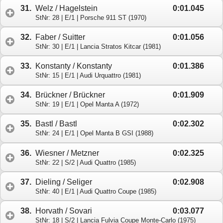
31.
Welz / Hagelstein
0:01.045
StNr: 28 | E/1 | Porsche 911 ST (1970)
32.
Faber / Suitter
0:01.056
StNr: 30 | E/1 | Lancia Stratos Kitcar (1981)
33.
Konstanty / Konstanty
0:01.386
StNr: 15 | E/1 | Audi Urquattro (1981)
34.
Brückner / Brückner
0:01.909
StNr: 19 | E/1 | Opel Manta A (1972)
35.
Bastl / Bastl
0:02.302
StNr: 24 | E/1 | Opel Manta B GSI (1988)
36.
Wiesner / Metzner
0:02.325
StNr: 22 | S/2 | Audi Quattro (1985)
37.
Dieling / Seliger
0:02.908
StNr: 40 | E/1 | Audi Quattro Coupe (1985)
38.
Horvath / Sovari
0:03.077
StNr: 18 | S/2 | Lancia Fulvia Coupe Monte-Carlo (1975)